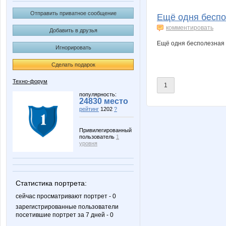
maiolga
ruslexu
Отправить приватное сообщение
Ещё одня беспол
комментировать
Добавить в друзья
Ещё одня бесполезная 
Игнорировать
Сделать подарок
Техно-форум
1
популярность:
24830 место
рейтинг
1202
?
Привилегированный
пользователь
1
уровня
Статистика портрета:
сейчас просматривают портрет - 0
зарегистрированные пользователи
посетившие портрет за 7 дней - 0