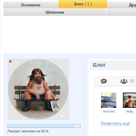
Блог
( 1 )
Основное
Др
Шпионаж
Блог
14
And-NN
Helly_
Посмотреть ещё
Портрет заполнен на 93 %